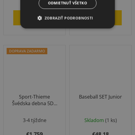
ODMIETNUŤ VŠETKO
DO KOŠÍKA
DO KOŠÍKA
ZOBRAZIŤ PODROBNOSTI
DOPRAVA ZADARMO
Sport-Thieme
Baseball SET Junior
Švédska debna 5D s
kolieskami
3-4 týždne
Skladom
(1 ks)
€1 759
€48,18