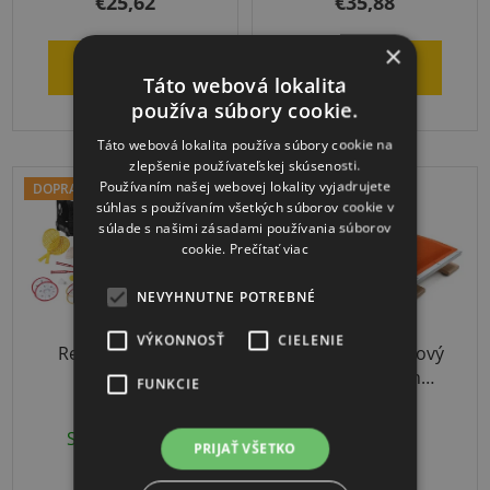
€25,62
€35,88
je
×
5,0
DO KOŠÍKA
DO KOŠÍKA
z
Táto webová lokalita
používa súbory cookie.
5
hviezdičiek.
Táto webová lokalita používa súbory cookie na
zlepšenie používateľskej skúsenosti.
Používaním našej webovej lokality vyjadrujete
DOPRAVA ZADARMO
DOPRAVA ZADARMO
súhlas s používaním všetkých súborov cookie v
súlade s našimi zásadami používania súborov
cookie.
Prečítať viac
NEVYHNUTNE POTREBNÉ
VÝKONNOSŤ
CIELENIE
Relaxačný herný
Čalúnený odrazový
školský set
mostík Spieth
FUNKCIE
Standard
Skladom
(1 ks)
3-4 týždne
PRIJAŤ VŠETKO
€513
€839