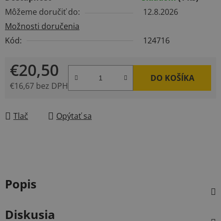
Môžeme doručiť do:
12.8.2026
Možnosti doručenia
Kód:
124716
€20,50
DO KOŠÍKA
€16,67 bez DPH
Jednotková cena:
Tlač
Opýtať sa
Popis
Diskusia