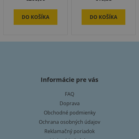
DO KOŠÍKA
DO KOŠÍKA
Z
á
p
Informácie pre vás
ä
t
FAQ
i
Doprava
e
Obchodné podmienky
Ochrana osobných údajov
Reklamačný poriadok