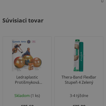
Súvisiaci tovar
Ledraplastic
Thera-Band FlexBar
Protišmyková
Stupeň 4 Zelený
Fitlopta ARTE 65cm
Priemerné
Skladom
(1 ks)
3-4 týždne
hodnotenie
produktu