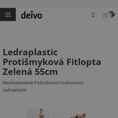
Prejsť
na
Hľadať
obsah
NÁKU
KOŠÍK
Ledraplastic
Protišmyková Fitlopta
Zelená 55cm
Priemerné
Neohodnotené
Podrobnosti hodnotenia
hodnotenie
Ledraplastic
produktu
je
0,0
z