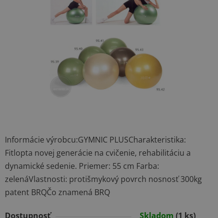
5
hviezdičiek.
Informácie výrobcu:GYMNIC PLUSCharakteristika:
Fitlopta novej generácie na cvičenie, rehabilitáciu a
dynamické sedenie. Priemer: 55 cm Farba:
zelenáVlastnosti: protišmykový povrch nosnosť 300kg
patent BRQČo znamená BRQ
Dostupnosť
Skladom
(1 ks)