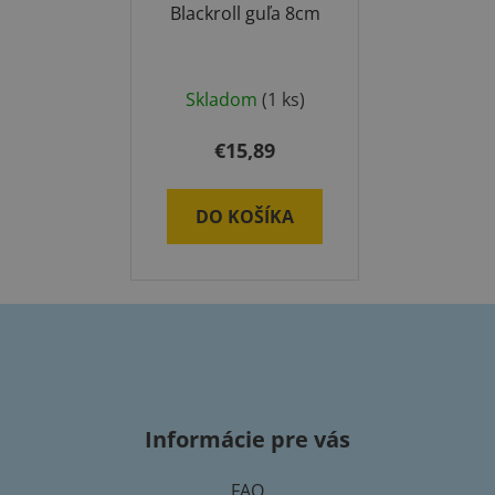
Blackroll guľa 8cm
Skladom
(1 ks)
€15,89
DO KOŠÍKA
Z
á
p
Informácie pre vás
ä
t
FAQ