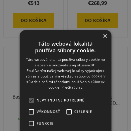
€513
€268,99
DO KOŠÍKA
DO KOŠÍKA
×
Táto webová lokalita
používa súbory cookie.
DOPRAVA ZADARMO
Táto webová lokalita používa súbory cookie na
zlepšenie používateľskej skúsenosti.
Používaním našej webovej lokality vyjadrujete
súhlas s používaním všetkých súborov cookie v
súlade s našimi zásadami používania súborov
cookie.
Prečítať viac
Baseball SET Junior
Sport-Thieme
NEVYHNUTNE POTREBNÉ
Švédska debna 5D s
kolieskami
VÝKONNOSŤ
CIELENIE
Skladom
(1 ks)
3-4 týždne
FUNKCIE