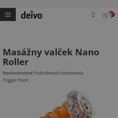
Prejsť
na
Hľadať
obsah
NÁKU
KOŠÍK
Masážny valček Nano
Roller
Priemerné
Neohodnotené
Podrobnosti hodnotenia
hodnotenie
Trigger Point
produktu
je
0,0
z
5