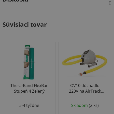
Súvisiaci tovar
Thera-Band FlexBar
OV10 dúchadlo
Stupeň 4 Zelený
220V na AirTrack
produkty
Priemerné
3-4 týždne
Skladom
(2 ks)
hodnotenie