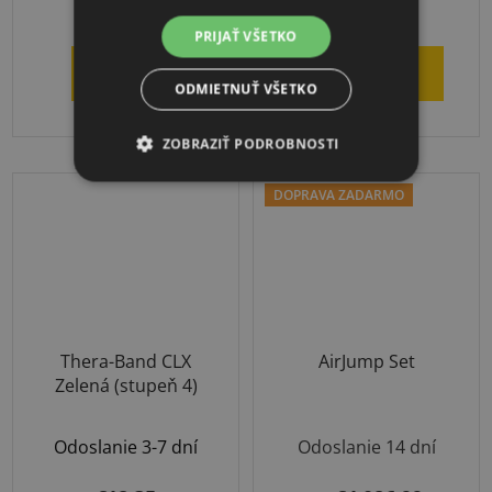
€48,18
€1 759
PRIJAŤ VŠETKO
DETAIL
DO KOŠÍKA
ODMIETNUŤ VŠETKO
ZOBRAZIŤ PODROBNOSTI
DOPRAVA ZADARMO
Thera-Band CLX
AirJump Set
Zelená (stupeň 4)
Odoslanie 3-7 dní
Odoslanie 14 dní