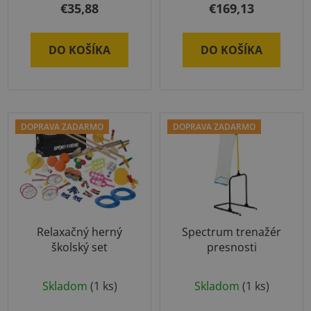
produktu
€35,88
€169,13
je
5,0
DO KOŠÍKA
DO KOŠÍKA
z
5
hviezdičiek.
DOPRAVA ZADARMO
DOPRAVA ZADARMO
Relaxačný herný
Spectrum trenažér
školský set
presnosti
Skladom
(1 ks)
Skladom
(1 ks)