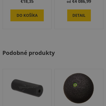
€18,35
€4 086,99
od
DO KOŠÍKA
DETAIL
Podobné produkty