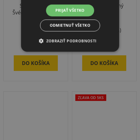
Sport-Thieme
Relaxačný herný
PRIJAŤ VŠETKO
Švédska debna 5D s
školský set
kolieskami
ODMIETNUŤ VŠETKO
3-4 týždne
Skladom
(1 ks)
ZOBRAZIŤ PODROBNOSTI
€1 759
€513
DO KOŠÍKA
DO KOŠÍKA
ZĽAVA OD 5KS