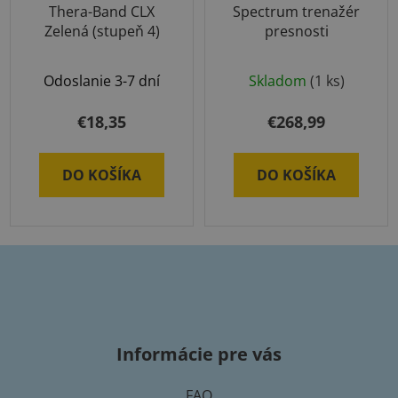
Thera-Band CLX
Spectrum trenažér
Zelená (stupeň 4)
presnosti
Odoslanie 3-7 dní
Skladom
(1 ks)
€18,35
€268,99
DO KOŠÍKA
DO KOŠÍKA
Z
á
p
Informácie pre vás
ä
t
FAQ