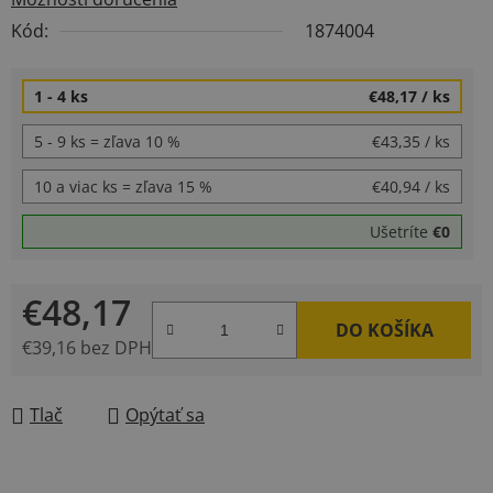
Kód:
1874004
1 - 4 ks
€48,17
/ ks
5 - 9 ks = zľava 10 %
€43,35
/ ks
10 a viac ks = zľava 15 %
€40,94
/ ks
Ušetríte
€0
€48,17
DO KOŠÍKA
€39,16 bez DPH
Jednotková cena:
Tlač
Opýtať sa