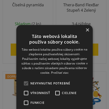
Číselná pyramída
Thera-Band FlexBar
Stupeň 4 Zelený
Priemerné
Skladom
(2 ks)
3-4 týždne
hodnotenie
×
produktu
€22,14
€35,88
Táto webová lokalita
je
používa súbory cookie.
5,0
DO KOŠÍKA
DO KOŠÍKA
Táto webová lokalita používa súbory cookie na
z
zlepšenie používateľskej skúsenosti.
5
Používaním našej webovej lokality vyjadrujete
súhlas s používaním všetkých súborov cookie v
hviezdičiek.
súlade s našimi zásadami používania súborov
cookie.
Prečítať viac
DOPRAVA ZADARMO
DOPRAVA ZADARMO
NEVYHNUTNE POTREBNÉ
VÝKONNOSŤ
CIELENIE
FUNKCIE