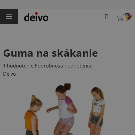
Prejsť
na
Hľadať
obsah
NÁKU
KOŠÍK
Guma na skákanie
Priemerné
1 hodnotenie
Podrobnosti hodnotenia
hodnotenie
Deivo
produktu
je
5,0
z
5
hviezdičiek.