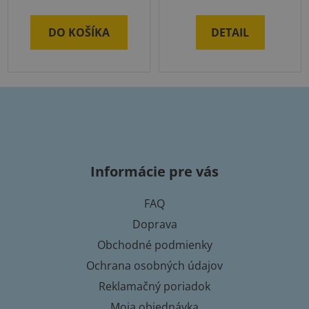
DO KOŠÍKA
DETAIL
Z
á
p
Informácie pre vás
ä
t
FAQ
i
Doprava
e
Obchodné podmienky
Ochrana osobných údajov
Reklamačný poriadok
Moja objednávka