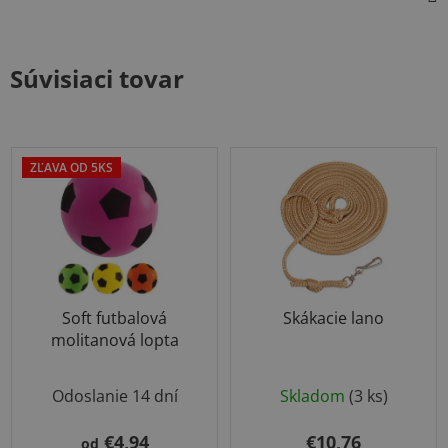
Súvisiaci tovar
ZĽAVA OD 5KS
Soft futbalová
Skákacie lano
molitanová lopta
Priemerné
Priemerné
Odoslanie 14 dní
Skladom
(3 ks)
hodnotenie
hodnotenie
produktu
produktu
€4,94
€10,76
od