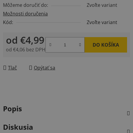
Môžeme doručiť do:
Zvoľte variant
Možnosti doručenia
Kód:
Zvoľte variant
od
€4,99
DO KOŠÍKA
od
€4,06
bez DPH
Jednotková cena:
Tlač
Opýtať sa
Popis
Diskusia