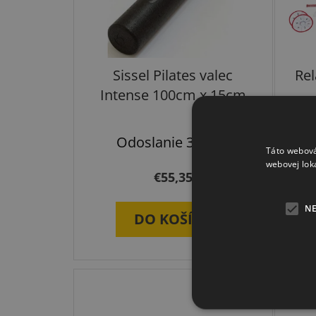
Sissel Pilates valec
Rel
Intense 100cm x 15cm
Odoslanie 3-7 dní
Táto webová
webovej lok
€55,35
N
DO KOŠÍKA