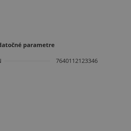
datočné parametre
N
7640112123346