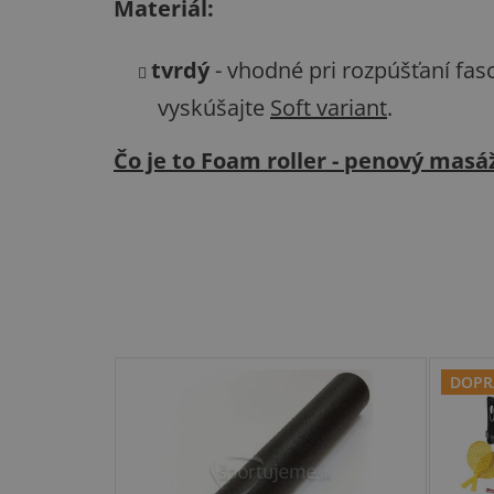
Materiál:
tvrdý
- vhodné pri rozpúšťaní fascií
vyskúšajte
Soft variant
.
Čo je to Foam roller - penový masá
DOPR