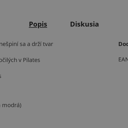
Popis
Diskusia
ešpiní sa a drží tvar
Do
EA
čilých v Pilates
s
a modrá)