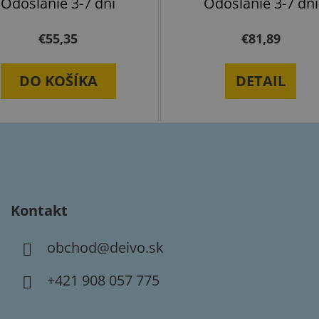
Odoslanie 3-7 dní
Odoslanie 3-7 dní
€55,35
€81,89
DO KOŠÍKA
DETAIL
Kontakt
obchod
@
deivo.sk
+421 908 057 775