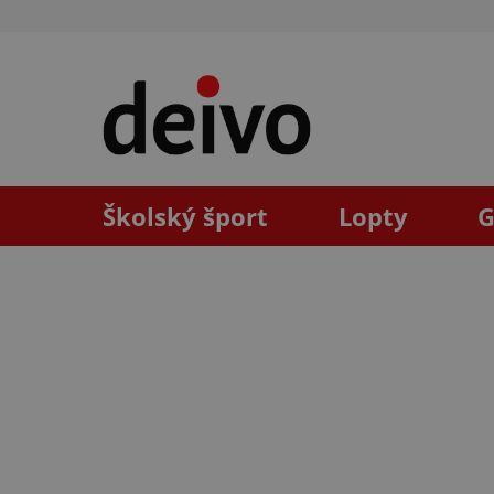
Prejsť
na
obsah
Školský šport
Lopty
G