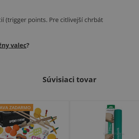
 (trigger points. Pre citlivejší chrbát
žny valec
?
Súvisiaci tovar
AVA ZADARMO