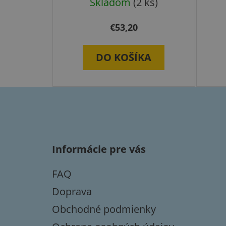
Skladom
(2 ks)
€53,20
DO KOŠÍKA
Z
á
p
Informácie pre vás
ä
t
FAQ
i
e
Doprava
Obchodné podmienky