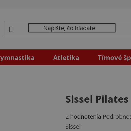
ymnastika
Atletika
Tímové šp
Sissel Pilate
Priemerné
2 hodnotenia
Podrobnos
hodnotenie
Sissel