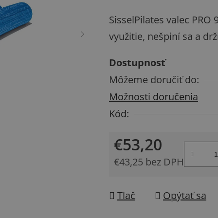
produktu
SisselPilates valec PRO
je
využitie, nešpiní sa a drží
5,0
z
Dostupnosť
5
Môžeme doručiť do:
hviezdičiek.
Možnosti doručenia
Kód:
€53,20
€43,25 bez DPH
Jednotková cena:
Tlač
Opýtať sa