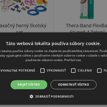
axačný herný školský
Thera-Band FlexBa
set
Stupeň 4 Zelený
Táto webová lokalita používa súbory cookie.
Priemer
Skladom
(1 ks)
3-4 týždne
 lokalita používa súbory cookie na zlepšenie používateľskej skúsenosti. Použ
hodnote
ality vyjadrujete súhlas s používaním všetkých súborov cookie v súlade s naš
€513
€35,88
produkt
používania súborov cookie.
Prečítať viac
je
EVYHNUTNE POTREBNÉ
VÝKONNOSŤ
CIELENIE
F
DO KOŠÍKA
DO KOŠÍKA
5,0
z
PRIJAŤ VŠETKO
ODMIETNUŤ VŠETKO
5
ZĽAVA OD 5KS
ZOBRAZIŤ PODROBNOSTI
hviezdiči