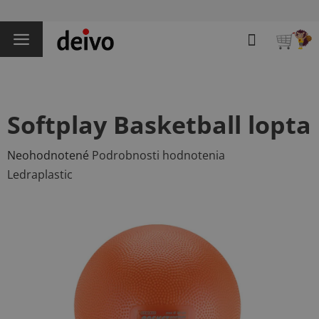
Prejsť
na
Hľadať
obsah
NÁKU
KOŠÍK
Softplay Basketball lopta
Priemerné
Neohodnotené
Podrobnosti hodnotenia
hodnotenie
Ledraplastic
produktu
je
0,0
z
5
hviezdičiek.