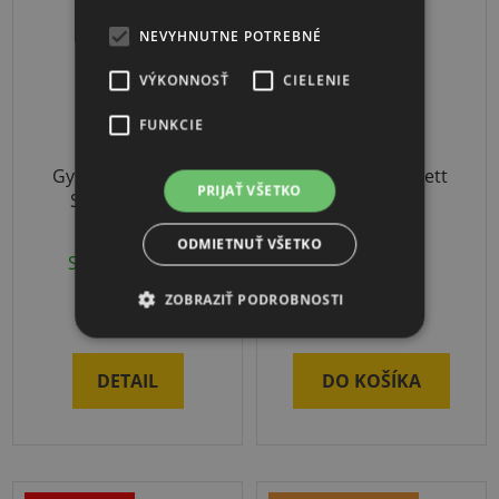
NEVYHNUTNE POTREBNÉ
VÝKONNOSŤ
CIELENIE
FUNKCIE
Gymnastický kruh
Pedalo Federbrett
PRIJAŤ VŠETKO
Sport-Thieme
500
ODMIETNUŤ VŠETKO
Skladom
(4 ks)
3-4 týždne
ZOBRAZIŤ PODROBNOSTI
€12,30
€199
od
DETAIL
DO KOŠÍKA