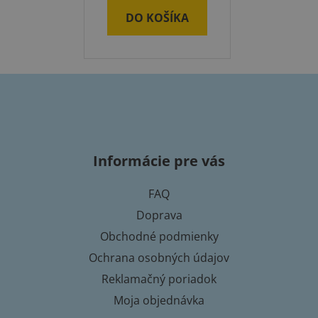
DO KOŠÍKA
Z
á
p
Informácie pre vás
ä
t
FAQ
i
Doprava
e
Obchodné podmienky
Ochrana osobných údajov
Reklamačný poriadok
Moja objednávka