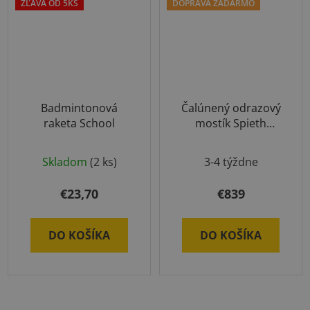
ZĽAVA OD 5KS
DOPRAVA ZADARMO
Badmintonová
Čalúnený odrazový
raketa School
mostík Spieth
Standard
Skladom
(2 ks)
3-4 týždne
€23,70
€839
DO KOŠÍKA
DO KOŠÍKA