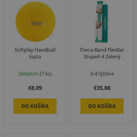
Softplay Handball
Thera-Band FlexBar
lopta
Stupeň 4 Zelený
Priemerné
Skladom
(7 ks)
3-4 týždne
hodnotenie
produktu
€8,09
€35,88
je
5,0
DO KOŠÍKA
DO KOŠÍKA
z
5
hviezdičiek.