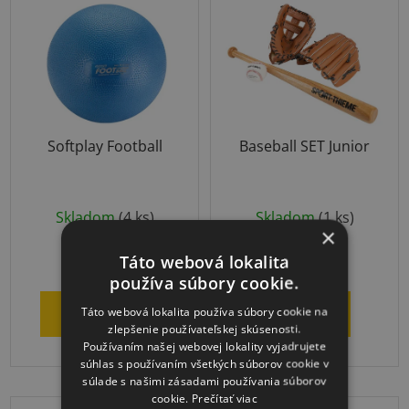
Softplay Football
Baseball SET Junior
Skladom
(4 ks)
Skladom
(1 ks)
×
€9,13
€48,18
Táto webová lokalita
používa súbory cookie.
Táto webová lokalita používa súbory cookie na
DO KOŠÍKA
DETAIL
zlepšenie používateľskej skúsenosti.
Používaním našej webovej lokality vyjadrujete
súhlas s používaním všetkých súborov cookie v
súlade s našimi zásadami používania súborov
cookie.
Prečítať viac