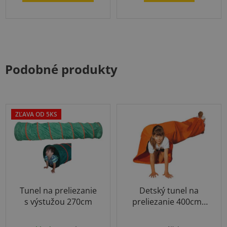
Podobné produkty
ZĽAVA OD 5KS
Tunel na preliezanie
Detský tunel na
s výstužou 270cm
preliezanie 400cm -
bez konštrukcie