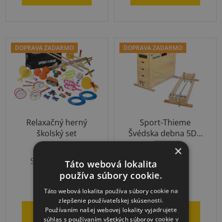
5
hviezdičiek.
DOPRAVA ZADARMO
DOPRAVA ZADARMO
Relaxačný herný
Sport-Thieme
školský set
Švédska debna 5D s
kolieskami
×
Skladom
(1 ks)
3-4 týždne
Táto webová lokalita
používa súbory cookie.
€513
€1 759
Táto webová lokalita používa súbory cookie na
zlepšenie používateľskej skúsenosti.
Používaním našej webovej lokality vyjadrujete
DO KOŠÍKA
DO KOŠÍKA
súhlas s používaním všetkých súborov cookie v