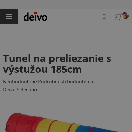
Prejsť
na
Hľadať
obsah
NÁKU
KOŠÍK
Tunel na preliezanie s
výstužou 185cm
Priemerné
Neohodnotené
Podrobnosti hodnotenia
hodnotenie
Deivo Selection
produktu
je
0,0
z
5