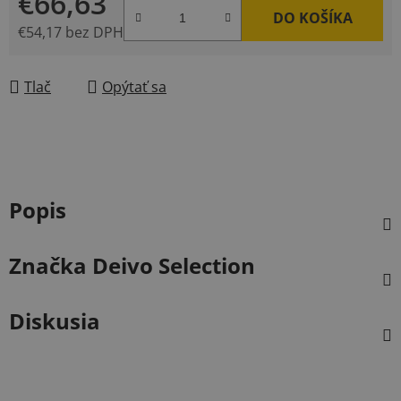
€66,63
DO KOŠÍKA
€54,17 bez DPH
Jednotková cena:
Tlač
Opýtať sa
Popis
Značka
Deivo Selection
Diskusia