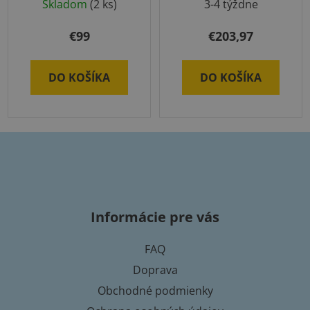
Skladom
(2 ks)
3-4 týždne
€99
€203,97
DO KOŠÍKA
DO KOŠÍKA
Z
á
p
Informácie pre vás
ä
t
FAQ
i
Doprava
e
Obchodné podmienky