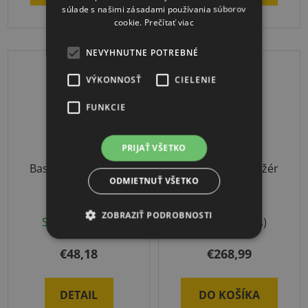
súlade s našimi zásadami používania súborov
cookie.
Prečítať viac
NEVYHNUTNE POTREBNÉ
DOPRAVA ZADARMO
VÝKONNOSŤ
CIELENIE
FUNKCIE
PRIJAŤ VŠETKO
Baseball SET Junior
Spectrum trenažér
ODMIETNUŤ VŠETKO
presnosti
ZOBRAZIŤ PODROBNOSTI
Skladom
(1 ks)
Skladom
(1 ks)
€48,18
€268,99
DETAIL
DO KOŠÍKA