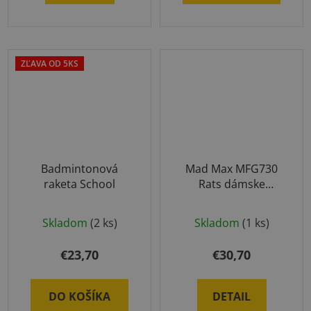
ZĽAVA OD 5KS
Badmintonová
Mad Max MFG730
raketa School
Rats dámske
rukavice pre fitness
s kryštálmi
Skladom
(2 ks)
Skladom
(1 ks)
Swarovski zelené
€23,70
€30,70
DO KOŠÍKA
DETAIL