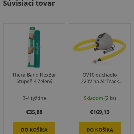
Súvisiaci tovar
Thera-Band FlexBar
OV10 dúchadlo
Stupeň 4 Zelený
220V na AirTrack
produkty
Priemerné
3-4 týždne
Skladom
(2 ks)
hodnotenie
produktu
€35,88
€169,13
je
5,0
DO KOŠÍKA
DO KOŠÍKA
z