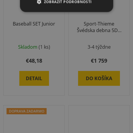
ZOBRAZIŤ PODROBNOSTI
Baseball SET Junior
Sport-Thieme
Švédska debna 5D s
kolieskami
Skladom
(1 ks)
3-4 týždne
€48,18
€1 759
DETAIL
DO KOŠÍKA
DOPRAVA ZADARMO