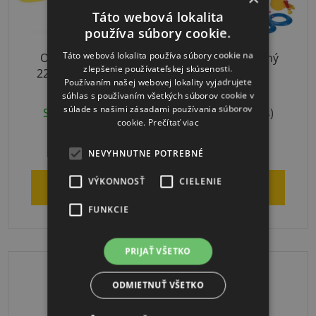
Táto webová lokalita
používa súbory cookie.
Táto webová lokalita používa súbory cookie na
OV10 dúchadlo
Relaxačný herný
zlepšenie používateľskej skúsenosti.
220V na AirTrack
školský set
Používaním našej webovej lokality vyjadrujete
produkty
súhlas s používaním všetkých súborov cookie v
súlade s našimi zásadami používania súborov
Skladom
(2 ks)
Skladom
(1 ks)
cookie.
Prečítať viac
€169,13
€513
NEVYHNUTNE POTREBNÉ
VÝKONNOSŤ
CIELENIE
DO KOŠÍKA
DO KOŠÍKA
FUNKCIE
PRIJAŤ VŠETKO
DOPRAVA ZADARMO
ODMIETNUŤ VŠETKO