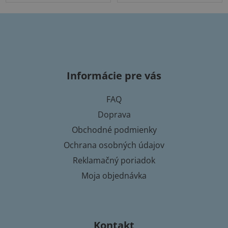
hviezdičiek.
Z
á
p
Informácie pre vás
ä
t
FAQ
i
Doprava
e
Obchodné podmienky
Ochrana osobných údajov
Reklamačný poriadok
Moja objednávka
Kontakt