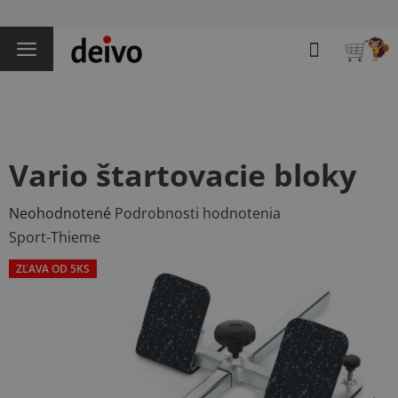
Prejsť
na
Hľadať
obsah
NÁKU
KOŠÍK
Vario štartovacie bloky
Priemerné
Neohodnotené
Podrobnosti hodnotenia
hodnotenie
Sport-Thieme
produktu
ZĽAVA OD 5KS
je
0,0
z
5
hviezdičiek.