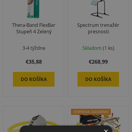
Thera-Band FlexBar
Spectrum trenažér
Stupeň 4 Zelený
presnosti
Priemerné
3-4 týždne
Skladom
(1 ks)
hodnotenie
produktu
€35,88
€268,99
je
5,0
DO KOŠÍKA
DO KOŠÍKA
z
5
hviezdičiek.
DOPRAVA ZADARMO
×