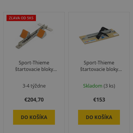
ZĽAVA OD 5KS
Sport-Thieme
Sport-Thieme
štartovacie bloky
štartovacie bloky
Super
halové
Priemerné
3-4 týždne
Skladom
(3 ks)
hodnotenie
produktu
€204,70
€153
je
5,0
DO KOŠÍKA
DO KOŠÍKA
z
5