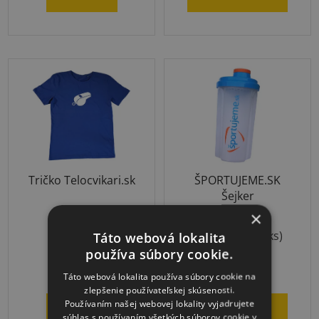
z
5
hviezdičiek.
Tričko Telocvikari.sk
ŠPORTUJEME.SK
Šejker
×
Priemerné
Skladom
Skladom
(>10 ks)
Táto webová lokalita
hodnotenie
používa súbory cookie.
produktu
€10,15
€3,03
Táto webová lokalita používa súbory cookie na
je
zlepšenie používateľskej skúsenosti.
5,0
Používaním našej webovej lokality vyjadrujete
DETAIL
DO KOŠÍKA
súhlas s používaním všetkých súborov cookie v