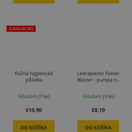
5
hviezdičiek.
ZĽAVA OD 5KS
Ručná hygienická
Ledraplastic Faster
píšťalka
Blaster - pumpa na
fitlopty
Priemerné
Skladom
(7 ks)
Skladom
(3 ks)
hodnotenie
produktu
€10,90
€8,19
je
4,5
DO KOŠÍKA
DO KOŠÍKA
z