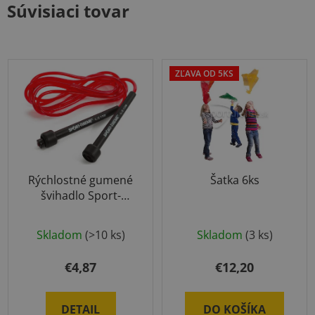
Súvisiaci tovar
ZĽAVA OD 5KS
Rýchlostné gumené
Šatka 6ks
švihadlo Sport-
Thieme
Priemerné
Skladom
(>10 ks)
Skladom
(3 ks)
hodnotenie
produktu
€4,87
€12,20
je
5,0
DETAIL
DO KOŠÍKA