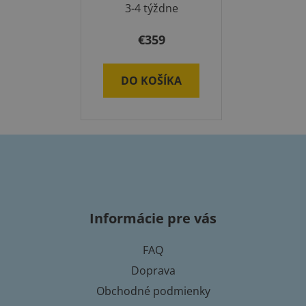
3-4 týždne
€359
DO KOŠÍKA
Z
á
p
Informácie pre vás
ä
t
FAQ
i
Doprava
e
Obchodné podmienky