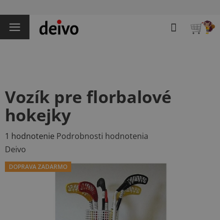
Prejsť
na
Hľadať
obsah
NÁKU
KOŠÍK
Vozík pre florbalové
hokejky
Priemerné
1 hodnotenie
Podrobnosti hodnotenia
hodnotenie
Deivo
produktu
DOPRAVA ZADARMO
je
5,0
z
5