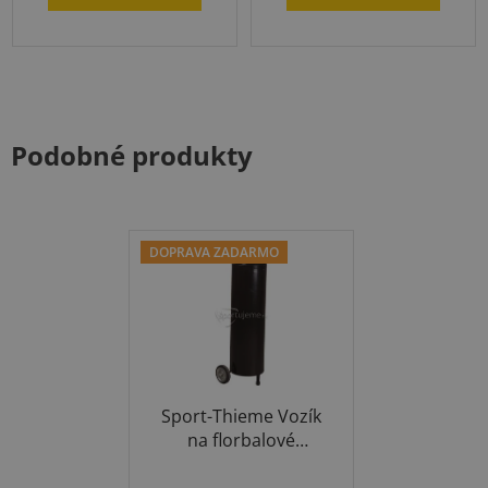
5
hviezdičiek.
Podobné produkty
DOPRAVA ZADARMO
Sport-Thieme Vozík
na florbalové
hokejky