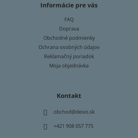
Informácie pre vás
ä
t
FAQ
i
Doprava
e
Obchodné podmienky
Ochrana osobných údajov
Reklamačný poriadok
Moja objednávka
Kontakt
obchod
@
deivo.sk
+421 908 057 775