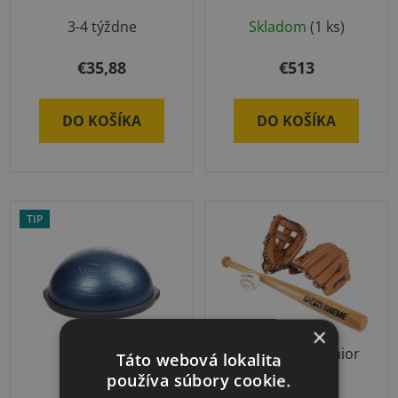
Priemerné
3-4 týždne
Skladom
(1 ks)
hodnotenie
produktu
€35,88
€513
je
5,0
DO KOŠÍKA
DO KOŠÍKA
z
5
hviezdičiek.
TIP
×
BOSU PRO
Baseball SET Junior
Táto webová lokalita
používa súbory cookie.