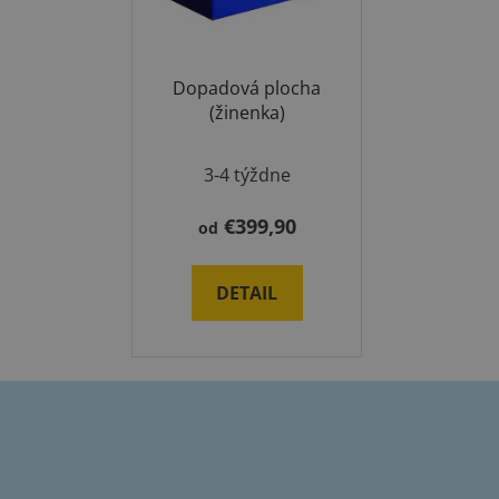
Dopadová plocha
(žinenka)
3-4 týždne
€399,90
od
DETAIL
Z
á
p