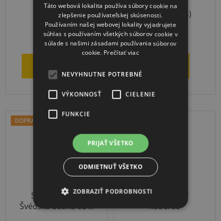
Priemerné
Táto webová lokalita používa súbory cookie na
3-4 týždne
Skladom
(1 ks)
zlepšenie používateľskej skúsenosti.
hodnotenie
Používaním našej webovej lokality vyjadrujete
produktu
súhlas s používaním všetkých súborov cookie v
€237
€48,18
súlade s našimi zásadami používania súborov
je
cookie.
Prečítať viac
5,0
DO KOŠÍKA
DETAIL
z
NEVYHNUTNE POTREBNÉ
5
VÝKONNOSŤ
CIELENIE
hviezdičiek.
FUNKCIE
DOPRAVA ZADARMO
DOPRAVA ZADARMO
PRIJAŤ VŠETKO
ODMIETNUŤ VŠETKO
ZOBRAZIŤ PODROBNOSTI
Sport-Thieme
Gymnastický
Švédska debna 5D s
koberec
kolieskami