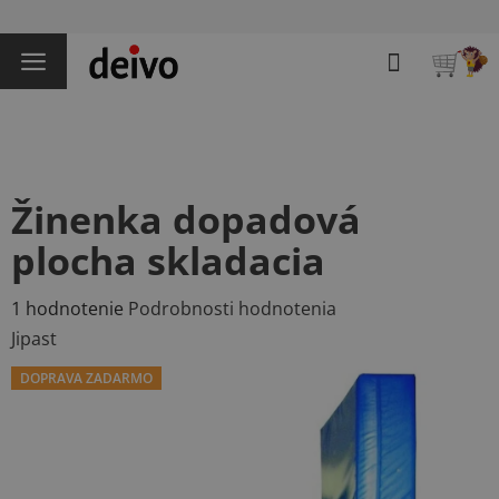
Prejsť
na
Hľadať
obsah
NÁKU
KOŠÍK
Žinenka dopadová
plocha skladacia
Priemerné
1 hodnotenie
Podrobnosti hodnotenia
hodnotenie
Jipast
produktu
DOPRAVA ZADARMO
je
5,0
z
5