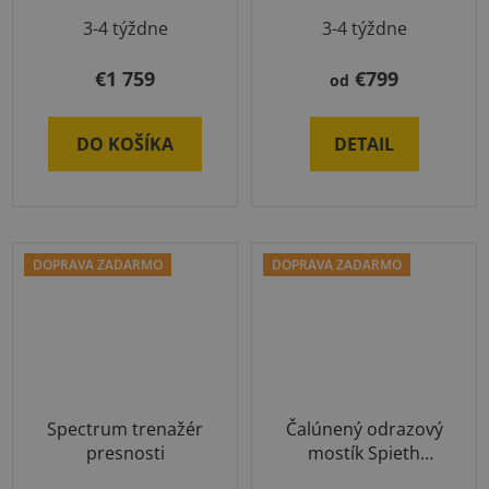
3-4 týždne
3-4 týždne
€1 759
€799
od
DO KOŠÍKA
DETAIL
DOPRAVA ZADARMO
DOPRAVA ZADARMO
Spectrum trenažér
Čalúnený odrazový
presnosti
mostík Spieth
Standard