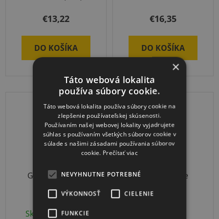
€13,22
€16,35
DO KOŠÍKA
DO KOŠÍKA
×
Táto webová lokalita
používa súbory cookie.
DOPRAVA ZADARMO
Táto webová lokalita používa súbory cookie na
zlepšenie používateľskej skúsenosti.
Používaním našej webovej lokality vyjadrujete
súhlas s používaním všetkých súborov cookie v
súlade s našimi zásadami používania súborov
cookie.
Prečítať viac
NEVYHNUTNE POTREBNÉ
Granát gumový
Sport-Thieme
Premium
VÝKONNOSŤ
CIELENIE
bedmintonový set
Skladom
(>10 ks)
3-4 týždne
FUNKCIE