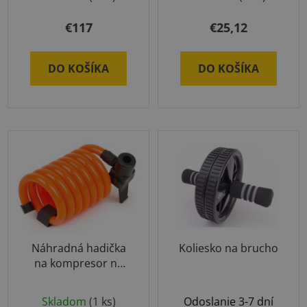
€117
€25,12
DO KOŠÍKA
DO KOŠÍKA
Náhradná hadička
Koliesko na brucho
na kompresor na
lopty
Skladom
(1 ks)
Odoslanie 3-7 dní