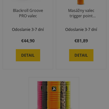
Blackroll Groove
Masážny valec
PRO valec
trigger point
therapy veľký
Odoslanie 3-7 dní
Odoslanie 3-7 dní
€44,90
€81,89
DETAIL
DETAIL