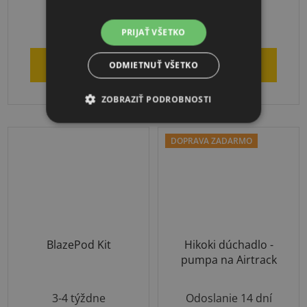
€3,69
€337
PRIJAŤ VŠETKO
DO KOŠÍKA
DO KOŠÍKA
ODMIETNUŤ VŠETKO
ZOBRAZIŤ PODROBNOSTI
DOPRAVA ZADARMO
BlazePod Kit
Hikoki dúchadlo -
pumpa na Airtrack
3-4 týždne
Odoslanie 14 dní