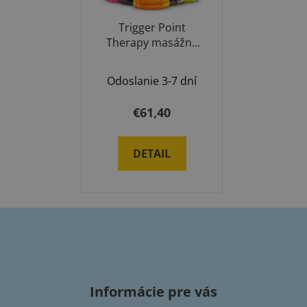
Trigger Point
Therapy masážny
valec
Odoslanie 3-7 dní
€61,40
DETAIL
Z
á
p
Informácie pre vás
ä