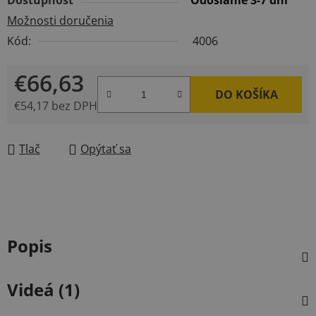
Dostupnosť
Odoslanie 3-7 dní
Možnosti doručenia
Kód:
4006
€66,63
DO KOŠÍKA
€54,17 bez DPH
Jednotková cena:
Tlač
Opýtať sa
Popis
Videá (1)