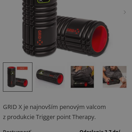
hviezdičiek.
GRID X je najnovším penovým valcom
z produkcie Trigger point Therapy.