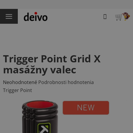
Prejsť
na
Hľadať
obsah
NÁKU
KOŠÍK
Trigger Point Grid X
masážny valec
Priemerné
Neohodnotené
Podrobnosti hodnotenia
hodnotenie
Trigger Point
produktu
je
0,0
z
5