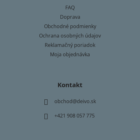
t
FAQ
i
Doprava
e
Obchodné podmienky
Ochrana osobných údajov
Reklamačný poriadok
Moja objednávka
Kontakt
obchod
@
deivo.sk
+421 908 057 775