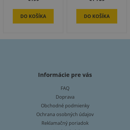
DO KOŠÍKA
DO KOŠÍKA
Z
á
p
Informácie pre vás
ä
t
FAQ
i
Doprava
e
Obchodné podmienky
Ochrana osobných údajov
Reklamačný poriadok