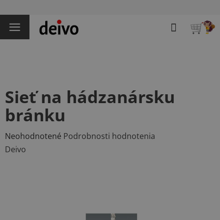
Prejsť
na
Hľadať
obsah
NÁKU
KOŠÍK
Sieť na hádzanársku
bránku
Priemerné
Neohodnotené
Podrobnosti hodnotenia
hodnotenie
Deivo
produktu
je
0,0
z
5