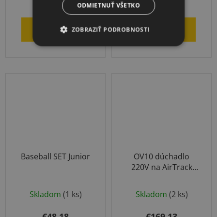
€268,99
€513
ODMIETNUŤ VŠETKO
DO KOŠÍKA
DO KOŠÍKA
ZOBRAZIŤ PODROBNOSTI
Baseball SET Junior
OV10 dúchadlo
220V na AirTrack
produkty
Skladom
(1 ks)
Skladom
(2 ks)
€48,18
€169,13