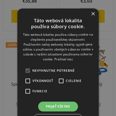
€35,88
€3,03
je
×
5,0
DO KOŠÍKA
DO KOŠÍKA
z
Táto webová lokalita
používa súbory cookie.
5
hviezdičiek.
Táto webová lokalita používa súbory cookie na
zlepšenie používateľskej skúsenosti.
Používaním našej webovej lokality vyjadrujete
DOPRAVA ZADARMO
DOPRAVA ZADARMO
súhlas s používaním všetkých súborov cookie v
súlade s našimi zásadami používania súborov
cookie.
Prečítať viac
NEVYHNUTNE POTREBNÉ
VÝKONNOSŤ
CIELENIE
Spectrum trenažér
Relaxačný herný
presnosti
školský set
FUNKCIE
Skladom
(1 ks)
Skladom
(1 ks)
PRIJAŤ VŠETKO