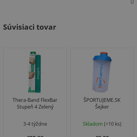
Súvisiaci tovar
Thera-Band FlexBar
ŠPORTUJEME.SK
Stupeň 4 Zelený
Šejker
Priemerné
3-4 týždne
Skladom
(>10 ks)
hodnotenie
produktu