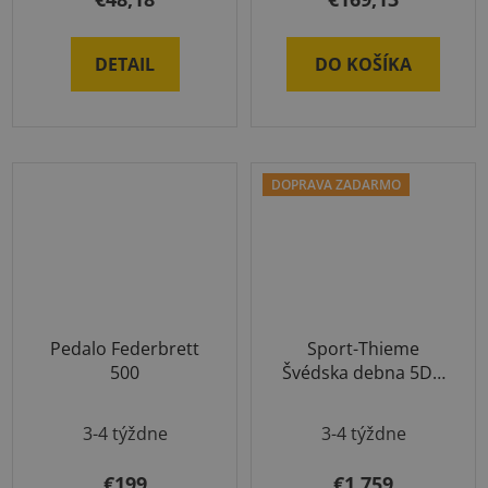
DETAIL
DO KOŠÍKA
DOPRAVA ZADARMO
Pedalo Federbrett
Sport-Thieme
500
Švédska debna 5D s
kolieskami
3-4 týždne
3-4 týždne
€199
€1 759