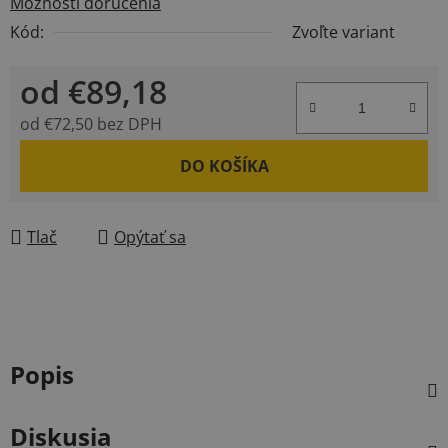
Možnosti doručenia
Kód:
Zvoľte variant
od
€89,18
od
€72,50
bez DPH
Jednotková cena:
DO KOŠÍKA
Tlač
Opýtať sa
Popis
Diskusia